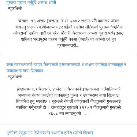
पुस्तक ग्रहण गर्नुहुँदै अध्यक्ष ओली
-न्युजभित्तो
चितवन, १६ असार (रासस): बि.सं. २०४२ सालमा सँगै कारागार जीवन
बिताउनु भएका स्व.ओजराज भट्टराईको स्मृतिमा लेखिएको पुस्तक “स्मृतिमा
ओजराज” उहाँका नाती एवं प्रेस चौतारी चितवनका अध्यक्ष सुवास पण्डितबाट
शनिबार भरतपुरमा ग्रहण गर्नुहुँदै नेकपा (एमाले) का अध्यक्ष एवं पूर्व
प्रधानमन्त्री...
सत्ता गठबन्धनलाई हराएर चितवनको इच्छाकामनाको अध्यक्षमा एमालेका दानबहादुर र
उपाध्यक्षमा माया सिलवाल
-न्युजभित्तो
ईच्छाकामना, (चितवन), ४ जेठ । चितवनको इच्छाकामना गाउँपालिकाको
अध्यक्षमा नेकपा एमालेका दानबहादुर गुरूङ र उपाध्यक्षमा माया सिलवाल
निर्वाचित हुनु भएकोछ । गुरुङले नेपाली कांग्रेसकी गीताकुमारी गुरूङलाई
पराजित गर्नुभएको हो । दानबहादुर गुरूङले ६११० र गीताकुमारी गुरूङले
४६०८ मत ल्याउनुभयो ।...
गुल्मीको रेसुङ्गामा हिउँ परेपछि स्थानीय हर्षित (फोटो फिचर)