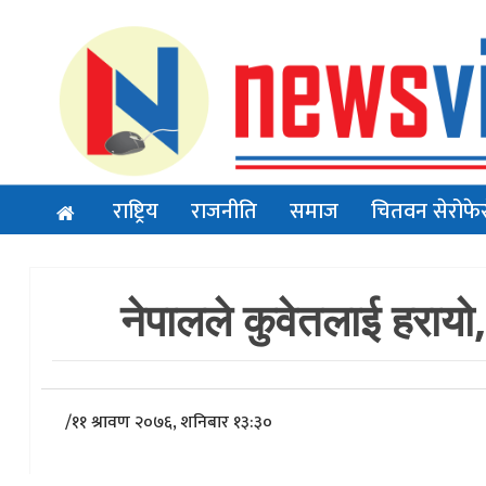
राष्ट्रिय
राजनीति
समाज
चितवन सेरोफे
नेपालले कुवेतलाई हरायो
/
११ श्रावण २०७६, शनिबार १३:३०