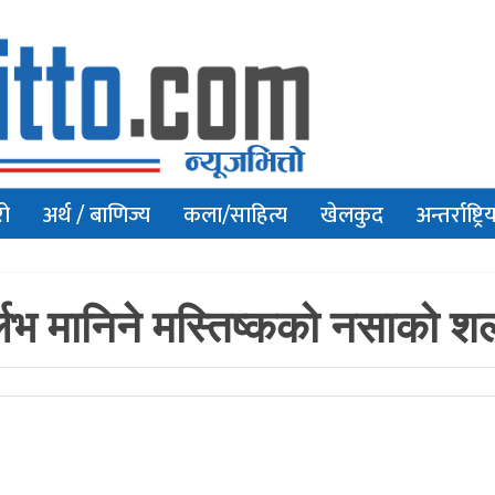
रो
अर्थ / बाणिज्य
कला/साहित्य
खेलकुद
अन्तर्राष्ट्रि
्लभ मानिने मस्तिष्कको नसाको शल्