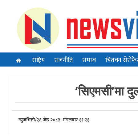
राष्ट्रिय
राजनीति
समाज
चितवन सेरोफे
‘सिएमसी’मा दुर
न्युजभित्तो
/
२६ जेष्ठ २०८३, मंगलवार ११:२१