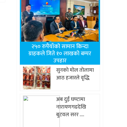
२५० रुपैयाँको सामान किन्दा
ग्राहकले जिते १० लाखको बम्पर
उपहार
सुनको मोल तोलामा
आठ हजारले वृद्धि
अब दुई घण्टामा
नारायणगढदेखि
बुटवल सरर ….