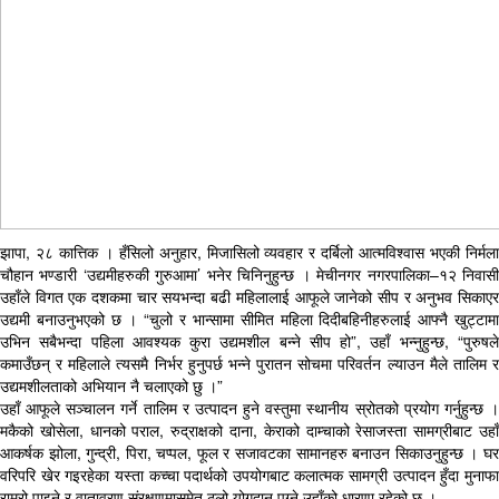
झापा, २८ कात्तिक । हँसिलो अनुहार, मिजासिलो व्यवहार र दर्बिलो आत्मविश्वास भएकी निर्मला
चौहान भण्डारी ‘उद्यमीहरुकी गुरुआमा’ भनेर चिनिनुहुन्छ । मेचीनगर नगरपालिका–१२ निवासी
उहाँले विगत एक दशकमा चार सयभन्दा बढी महिलालाई आफूले जानेको सीप र अनुभव सिकाएर
उद्यमी बनाउनुभएको छ । “चुलो र भान्सामा सीमित महिला दिदीबहिनीहरुलाई आफ्नै खुट्टामा
उभिन सबैभन्दा पहिला आवश्यक कुरा उद्यमशील बन्ने सीप हो”, उहाँ भन्नुहुन्छ, “पुरुषले
कमाउँछन् र महिलाले त्यसमै निर्भर हुनुपर्छ भन्ने पुरातन सोचमा परिवर्तन ल्याउन मैले तालिम र
उद्यमशीलताको अभियान नै चलाएको छु ।”
उहाँ आफूले सञ्चालन गर्ने तालिम र उत्पादन हुने वस्तुमा स्थानीय स्रोतको प्रयोग गर्नुहुन्छ ।
मकैको खोसेला, धानको पराल, रुद्राक्षको दाना, केराको दाम्चाको रेसाजस्ता सामग्रीबाट उहाँ
आकर्षक झोला, गुन्द्री, पिरा, चप्पल, फूल र सजावटका सामानहरु बनाउन सिकाउनुहुन्छ । घर
वरिपरि खेर गइरहेका यस्ता कच्चा पदार्थको उपयोगबाट कलात्मक सामग्री उत्पादन हुँदा मुनाफा
राम्रो पाइने र वातावरण संरक्षणमासमेत ठूलो योगदान पुग्ने उहाँको धारणा रहेको छ ।