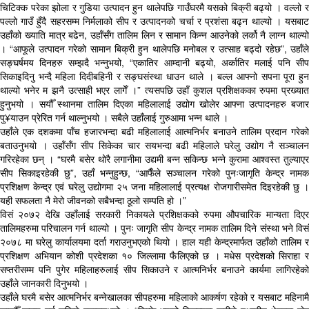
चिटिक्क परेका झोला र गुडिया उत्पादन हुन थालेपछि गाउँघरमै यसको बिक्री बढ्यो । वल्लो र
पल्लो गाउँ हुँदै सहरसम्म निर्मलाको सीप र उत्पादनको चर्चा र प्रशंसा बढ्न थाल्यो । यसबाट
उहाँको ख्याति मात्र बढेन, उहाँसँग तालिम लिन र सामान किन्न आउनेको लर्को नै लाग्न थाल्यो
। “आफूले उत्पादन गरेको सामान बिक्री हुन थालेपछि मनोबल र उत्साह बढ्दो रहेछ”, उहाँले
सङ्घर्षमय दिनहरु सम्झदै भन्नुभयो, “एकातिर आम्दानी बढ्यो, अर्कातिर मलाई पनि सीप
सिकाइदिनु भन्दै महिला दिदीबहिनी र सङ्घसंस्था धाउन थाले । बल्ल आफ्नो सपना पूरा हुन
थाल्यो भनेर म झनै उत्साही भएर लागेँ ।” त्यसपछि उहाँ कुशल प्रशिक्षकका रुपमा प्रख्यात
हुनुभयो । सयौँ स्थानमा तालिम दिएका महिलालाई उद्योग खोलेर आफ्ना उत्पादनहरु बजार
पु¥याउन प्रेरित गर्न थाल्नुभयो । सबैले उहाँलाई गुरुआमा भन्न थाले ।
उहाँले एक दशकमा पाँच हजारभन्दा बढी महिलालाई आत्मनिर्भर बनाउने तालिम प्रदान गरेको
बताउनुभयो । उहाँसँग सीप सिकेका चार सयभन्दा बढी महिलाले घरेलु उद्योग नै सञ्चालन
गरिरहेका छन् । “घरमै बसेर थोरै लगानीमा उद्यमी बन्न सकिन्छ भन्ने कुरामा आश्वस्त तुल्याएर
सीप सिकाइरहेकी छु”, उहाँ भन्नुहुन्छ, “आफैँले सञ्चालन गरेको पुनःजागृति केन्द्र नामक
प्रशिक्षण केन्द्र एवं घरेलु उद्योगमा २५ जना महिलालाई प्रत्यक्ष रोजगारीसमेत दिइरहेकी छु ।
यही सफलता नै मेरो जीवनको सबैभन्दा ठूलो सम्पति हो ।”
विसं २०७२ देखि उहाँलाई सरकारी निकायले प्रशिक्षकको रुपमा औपचारिक मान्यता दिएर
तालिमहरुमा परिचालन गर्न थाल्यो । पुनः जागृति सीप केन्द्र नामक तालिम दिने संस्था भने विसं
२०७८ मा घरेलु कार्यालयमा दर्ता गराउनुभएको थियो । हाल यही केन्द्रमार्फत उहाँको तालिम र
प्रशिक्षण अभियान कोशी प्रदेशका १० जिल्लामा फैलिएको छ । मधेस प्रदेशको सिराहा र
सप्तरीसम्म पनि पुगेर महिलाहरुलाई सीप सिकाउने र आत्मनिर्भर बनाउने कार्यमा लागिरहेको
उहाँले जानकारी दिनुभयो ।
उहाँले घरमै बसेर आत्मनिर्भर बन्नेखालका सीपहरुमा महिलाको आकर्षण रहेको र यसबाट महिनामै