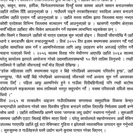
धुप, साबुन, सरफ, हार्पिक, फिनेललगायतका दिनहुँ घरमा काममा आउने सामान बनाउनसमेत
उहाँले तालिम दिँदै आउनुभएको छ । गाउँघरमै पाइने तरकारीहरुबाट स्वादिला अचार बनाउने
तालिम उहाँले प्रदान गर्दै आउनुभएको छ । उहाँले यस्ता तालिम झापा जिल्लामा मात्र नभएर
कोशी प्रदेशका विभिन्न जिल्लामा सञ्चालन गर्दै आउनुभएको छ । खासगरी ग्रामीण क्षेत्रका
सयौँ महिला उहाँबाट सीप सिकेर आयआर्जन गर्ने तहसम्म लाभान्वित भइसकेका छन् ।
सीप सिक्ने र सिकाउने उहाँको यो यात्रा एकाएक सुरु भएको होइन । विद्यार्थी जीवनदेखि नै उहाँ
धागो र कपडासँँग खेल्न रुचाउनुहुन्थ्यो । विसं २०५५ तिर इलाम क्याम्पसमा अध्ययन गर्दै गर्दा
उहाँमा सामाजिक काम गर्ने र आत्मनिर्भरताका लागि आफू उदाहरण बनेर अरुलाई प्रेरित गर्ने
चाहना पलाएको थियो । २०५६ सालमा विवाह गरेर मेचीनगर आएपछि उहाँले २०६४ सालमा
घरेलु कार्यालय झापाले आयोजना गरेको उद्यमशीलतासम्बन्धी १० दिने तालिम लिनुभयो । त्यही
तालिमले नै उहाँको जीवनलाई नयाँ मोड दिएको देखिन्छ ।
“हरेक महिलाका लागि क्याम्पसमा पढ्दा र बिहे गरेपछिको अवस्थामा परिवर्तन हुन्छ”, उहाँ
भन्नुहुन्छ, “मैले चाहिँ बिहे गरेपछिको अवस्थालाई जीवनको नयाँ अध्याय सुरु गर्ने अवसरका
रुपमा लिएँ । पहिला आफू आत्मनिर्भर हुने र गाउँका दिदीबहिनीलाई पनि त्यही बाटोमा
डोहो¥याउने सङ्कल्पका साथ तालिमको भरपुर सदुपयोग गरेँ । यसमा परिवारको दर्विलो साथ
थियो ।”
विसं २०६५ मा तत्कालीन धाइजन गाउँपालिकामा सगरमाथा सामुदायिक विकास केन्द्र
चन्द्रगढीले आयोजना गरेको सात दिवसीय गुडिया बनाउने तालिम लिएपछि निर्मलामा उद्यमी बन्ने
सोच आयो । उहाँले तालिमपछि आफ्नै घरमा ‘जागरुक लघु उद्योग’ स्थापना गर्नुभयो । सुरुआती
समयमा उहाँसँग एउटा सिलाई मेसिन मात्र थियो । घरेलु कार्यालयले सहयोगस्वरुप अर्को मेसिन
उपलब्ध गराएपछि उहाँले दुई वटा मेसिनबाट गुडिया र झोलाको व्यावसायिक उत्पादन सुरु गर्नुभयो
। सुरुसुरुमा त गाउँलेहरुले घरमै उद्योग चल्ने कुरामा पत्यार गरेका थिएनन् ।