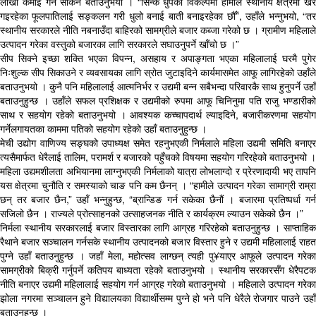
लाखौँ कमाइ गर्न सकिने बताउनुभयो । “सिन्के धुपको विकल्पमा हामीले स्थानीय क्षेत्रमा खेर
गइरहेका फूलपातिलाई सङ्कलन गरी धुलो बनाई बाती बनाइरहेका छौँ”, उहाँले भन्नुभयो, “तर
स्थानीय सरकारले नीति नबनाउँदा बाहिरको सामग्रीले बजार कब्जा गरेको छ । ग्रामीण महिलाले
उत्पादन गरेका वस्तुको बजारका लागि सरकारले सघाउनुपर्ने खाँचो छ ।”
सीप सिक्ने इच्छा शक्ति भएका विपन्न, असहाय र अपाङ्गता भएका महिलालाई घरमै पुगेर
निःशुल्क सीप सिकाउने र व्यवसायका लागि स्रोत जुटाइदिने कार्यमासमेत आफू लागिरहेको उहाँले
बताउनुभयो । कुनै पनि महिलालाई आत्मनिर्भर र उद्यमी बन्न सबैभन्दा परिवारकै साथ हुनुपर्ने उहाँ
बताउनुहुन्छ । उहाँले सफल प्रशिक्षक र उद्यमीको रुपमा आफू चिनिनुमा पति राजु भण्डारीको
साथ र सहयोग रहेको बताउनुभयो । आवश्यक कच्चापदार्थ ल्याइदिने, बजारीकरणमा सहयोग
गर्नेलगायतका काममा पतिको सहयोग रहेको उहाँ बताउनुहुन्छ ।
मेची उद्योग वाणिज्य सङ्घको उपाध्यक्ष समेत रहनुभएकी निर्मलाले महिला उद्यमी समिति बनाएर
त्यसैमार्फत धेरैलाई तालिम, परामर्श र बजारको पहुँचको विषयमा सहयोग गरिरहेको बताउनुभयो ।
महिला उद्यमशीलता अभियानमा लाग्नुभएकी निर्मलाको यात्रा लोभलाग्दो र प्रेरणादायी भए तापनि
यस क्षेत्रमा चुनौति र समस्याको चाङ पनि कम छैनन् । “हामीले उत्पादन गरेका सामाग्री राम्रा
छन् तर बजार छैन,” उहाँ भन्नुहुन्छ, “ब्रान्डिङ गर्न सकेका छैनौं । बजारमा प्रतिष्पर्धा गर्न
सजिलो छैन । राज्यले प्रोत्साहनको उत्साहजनक नीति र कार्यक्रम ल्याउन सकेको छैन ।”
निर्मला स्थानीय सरकारलाई बजार विस्तारका लागि आग्रह गरिरहेको बताउनुहुन्छ । साप्ताहिक
रैथाने बजार सञ्चालन गर्नसके स्थानीय उत्पादनको बजार विस्तार हुने र उद्यमी महिलालाई राहत
पुग्ने उहाँ बताउनुहुन्छ । जहाँ मेला, महोत्सव लाग्छन् त्यही पु¥याएर आफूले उत्पादन गरेका
सामग्रीको बिक्री गर्नुपर्ने कतिपय बाध्यता रहेको बताउनुभयो । स्थानीय सरकारसँग धेरैपटक
नीति बनाएर उद्यमी महिलालाई सहयोग गर्न आग्रह गरेको बताउनुभयो । महिलाले उत्पादन गरेका
झोला नगरमा सञ्चालन हुने विद्यालयका विद्यार्थीसम्म पुग्ने हो भने पनि धेरैले रोजगार पाउने उहाँ
बताउनुहुन्छ ।