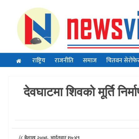
राष्ट्रिय
राजनीति
समाज
चितवन सेरोफे
देवघाटमा शिवको मूर्ति निर
/
८ बैशाख २०७६, आईतवार १७:४९