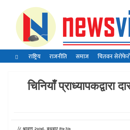
राष्ट्रिय
राजनीति
समाज
चितवन सेरोफेर
चिनियाँ प्राध्यापकद्वारा
/
८ श्रावण २०७६, बुधबार १७:३७