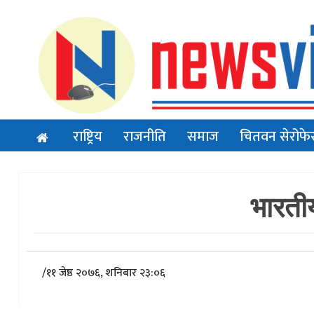
राष्ट्रिय
राजनीति
समाज
चितवन सेरोफे
भारती
/
११ जेष्ठ २०७६, शनिबार २३:०६