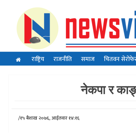
राष्ट्रिय
राजनीति
समाज
चितवन सेरोफे
नेकपा र काङ
/
१५ बैशाख २०७६, आईतवार १४:१६