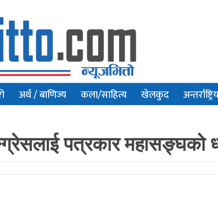
रो
अर्थ / बाणिज्य
कला/साहित्य
खेलकुद
अन्तर्राष्ट्रि
्ग्रेसलाई पत्रकार महासङ्घको ध्