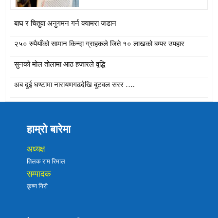
बाघ र चितुवा अनुगमन गर्न क्यामरा जडान
२५० रुपैयाँको सामान किन्दा ग्राहकले जिते १० लाखको बम्पर उपहार
सुनको मोल तोलामा आठ हजारले वृद्धि
अब दुई घण्टामा नारायणगढदेखि बुटवल सरर ….
हाम्रो बारेमा
अध्यक्ष
तिलक राम रिमाल
सम्पादक
कृष्ण गिरी