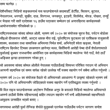
सम्म चल्नेछ ।
देशैभरिबाट भिडियो सङ्कलनार्थ यस फाउण्डेशनले काठमाडौँ, हेटौँडा, चितवन, बुटवल,
नेपालगञ्ज, धनगढी, सुर्खेत, दाङ, विरगञ्ज, जनकपुर, इटहरी, विर्तामोड, मोरङ, पोखरा, तनहुँ
र भैरहवा गरी सातै प्रदेशका १६ ठाउँमा पत्रकार सम्मेलन एवं अन्तरक्रिया कार्यक्रमको
आयोजनासमेत गरिसकेको छ ।
राष्ट्रियसभाका सांसद कोमल ओली, भ्रमण वर्ष २०२० का संयोजक सुरज वैद्य, पर्यटन बोर्डका
सीइओ दीपकराज जोशी, अल्ट्रा धावक मीरा राई, पूर्वराष्ट्रिय फुटबलर एवं प्रशिक्षक राजुकाजी
शाक्य, कलाकार तथा सामाजिक अभियन्ता निर्मल शर्मा, अभिनेत्री श्वेता खड्का, नेपाली
राष्ट्रिय क्रिकेट टिमका उपकप्तान ज्ञानेन्द्र मल्ल, किर्तिमानी आरोही पेम्बा दोर्जे शेर्पालगायतले
फुर्वालाई बुधबार राजधानीमा आयोजित एक कार्यक्रममा भिडियो च्यालेन्ज ‘मेरो गाउँ, मेरो ठाउँ’
अङ्कित झन्डा हस्तान्तरण गरेका हुन् ।
सो अवसरमा सांसद कोमल ओलीले नेपालका गाउँठाउँलाई विश्वभर परिचित गराउन यो अभियान
अत्यन्तै सान्र्दभिक एवं समय सापेक्ष रहेको उल्लेख गर्दै यसमा सहयोग गर्न सबैमा अपिल गर्नुभयो ।
भ्रमण वर्ष २०२० का संयोजक वैद्यले यो अभियानको अवधारणा नै उत्कृष्ट रहेकाले भ्रमण वर्ष
२०२० पनि यो अभियानसँग जोडिएकाले यसमा सहयोग गर्ने प्रतिबद्धता व्यक्त गर्नुभयो ।
वि विल राइज फाउन्डेसनका अप्रेशन निर्देशक अनुप के बरालले भिडियो च्यालेन्ज अभियानले
आफ्नो ठाउँको विशेष पहिचानलाई बाहिर ल्याउन सहयोग गर्ने भन्दै अहिलेसम्मको सहभगिताले
आफूहरू उत्साहित भएको बताए ।
सगरमाथा आरोही फुर्वा तेन्जिङ शेर्पाले मुलुकको प्रत्येक गाउँठाउँमा पर्यटन जागरण सन्देश