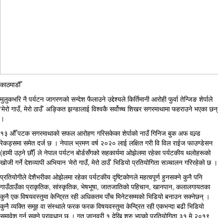
काठमाडौँ
मुलुकभरि नै पर्यटन जागरणको सन्देश फैलाउने उद्देश्यले किर्तिमानी आरोही फुर्वा तेन्जिङ शेर्पाले
‘मेरो गाउँ, मेरो ठाउँ’ अङ्कित झन्डालाई विश्वकै सर्वोच्च शिखर सगरमाथामा फहराउने भएका छन्
।
१३ औँ पटक सगरमाथाको सफल आरोहण गरिसकेका शेर्पाको नाउँ गिनिज बुक अफ वल्र्ड
रेकड्समा समेत दर्ज छ । नेपाल भ्रमण वर्ष २०२० लाई लक्षित गरी वि विल राईज फाउण्डेसन
(हामी उठ्ने छौँ) ले नेपाल पर्यटन बोर्डसँगको सहकार्यमा ओझेलमा रहेका पर्यटकीय थलोहरूको
खोजी गर्ने देशव्यापी अभियान ‘मेरो गाउँ, मेरो ठाउँ’ भिडियो प्रतियोगिता सञ्चालन गरिरहेको छ ।
प्रतियोगीले देशैभरीका ओझेलमा रहेका पर्यटकीय दृष्टिकोणले महत्वपूर्ण हुनसक्ने कुनै पनि
गाउँठाउँका प्राकृतिक, सांस्कृतिक, भेषभूषा, जातजातिको पहिचान, खानपान, कलालगायतका
कुनै एक विषयवस्तुमा केन्द्रित रही अधिकतम पाँच मिनेटसम्मको भिडियो बनाउन सक्नेछन् ।
कुनै व्यक्ति समूह वा संस्थाले फरक फरक विषयवस्तुमा केन्द्रित रही एकभन्दा बढी भिडियो
समावेश गर्न सक्ने प्रावधान छ । गत जानवरी १ देखि शुरु भएको प्रतियोगिता ३१ मे २०१९