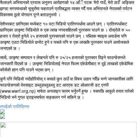
फैलाउने अभियानको प्रयास अनुरुप आरोहणको १४ आँैं पटक ‘मेरो गाउँ, मेरो ठाउँ’ अङ्कित
झण्डा सगरमाथाको चुचुरोमा फहराउने प्रतिबद्धता व्यक्त गर्दै यस अभियानले नेपालको पर्यटन
विकासमा ठूलो योगदान पुग्ने बताउनुभयो ।
देशैभरबाट छानिएका मध्येबाट १० वटा भिडियो प्रतिस्पर्धामा आउने छन् । प्रतिस्पर्धाबाट
छानिएका उत्कृष्ट भिडियोले रु एक लाख नगदसहितको पुरस्कार पाउने छ । दोस्रोले रु ५०
हजार र तेस्रो हुनेले २५ हजारको पुरस्कारको पाउने छन् । पब्लिक च्वाइस अवार्डमा पनि
उत्कृष्ट एउटा भिडियोले छनोट हुने र यसले पनि रु एक लाखकै पुरस्कार पाउने आयोजकले
जनाएको छ ।
साथै, उत्कृष्ट सम्पादन र लेखनले पनि रु २५/२५ हजारको पुरस्कार दिइने फाउन्डेसनले
जानकारी दिएको छ । उत्कृष्ट भिडियोलाई नेपाल फिल्म एकेडेमीबाट रु दुई लाखको एकेडेमिक
कोर्सको ज्ञान पनि पाउने भएका छन् ।
कुनै पनि भिडियो नदोहोरियोस् र कसले कुन ठाउँ वा विषय उठान गर्दैछ भन्ने जानकारीका लागि
फाउन्डेसनको वेवसाइट डब्लुडब्लुडब्लु डट आरएफ डट ओआरजी डट एनपी
(www.wwrf.org.np) मार्फत अनलाइन फारम भर्नुपर्ने हुन्छ । यसपछि आफूले तयार पारेको
भिडियो भने गुगल ड्राइभमार्फत सङ्कलन गर्न सकिने छ ।
तपाईको प्रतिक्रिया