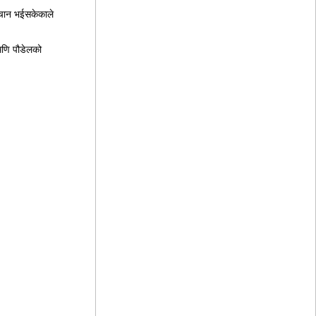
हिचान भईसकेकाले
ोरमणि पौडेलको