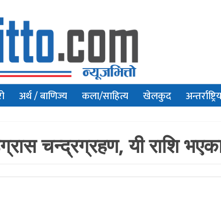
रो
अर्थ / बाणिज्य
कला/साहित्य
खेलकुद
अन्तर्राष्ट्रि
ास चन्द्रग्रहण, यी राशि भएकाले ह