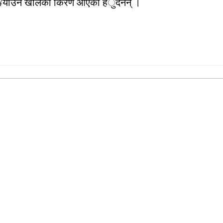
 पु¥याउने खालका किरण आएका हँुदैनन् ।