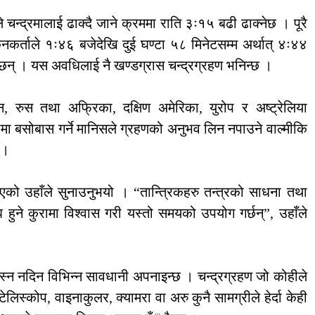
 चन्द्रमालाई ढाक्दै जाने क्रममा राति ३ः१५ बढी ढाक्नेछ । पूरै
र्ताले १ः४६ बजेदेखि दुई घण्टा ५८ मिनेटसम्म अर्थात् ४ः४४
नेछन् । यस अवधिलाई नै खण्डग्रास चन्द्रग्रहण भनिन्छ ।
 रुस तथा अफ्रिका, दक्षिण अमेरिका, युरोप र अष्ट्रेलिया
ामा बसोबास गर्ने मानिसले ग्रहणको अनुभव लिन नपाउने वाल्मीकि
 ।
भएको उहाँले सुनाउनुभयो । “तान्त्रिकहरु तन्त्रको साधना तथा
ि हुने कुरामा विश्वास गरी यस्तो समयको उपयोग गर्छन्”, उहाँले
 पस्न नदिन विभिन्न सावधानी अपनाइन्छ । चन्द्रग्रहण जो कोहीले
ेलिस्कोप, वाइनाकुलर, क्यामरा वा अरु कुनै सामग्रीले हेर्दा केही