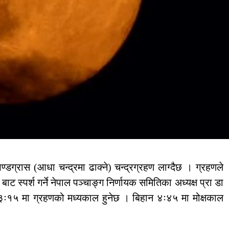
डग्रास (आधा चन्द्रमा ढाक्ने) चन्द्रग्रहण लाग्दैछ । ग्रहणले
ाट स्पर्श गर्ने नेपाल पञ्चाङ्ग निर्णायक समितिका अध्यक्ष प्रा डा
३ः१५ मा ग्रहणको मध्यकाल हुनेछ । बिहान ४ः४५ मा मोक्षकाल