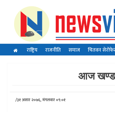
राष्ट्रिय
राजनीति
समाज
चितवन सेरोफे
आज खण्डग्र
/
३१ असार २०७६, मंगलवार ०९:०१