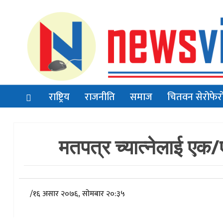
राष्ट्रिय
राजनीति
समाज
चितवन सेरोफेर
मतपत्र च्यात्नेलाई एक/
/
१६ असार २०७६, सोमबार २०:३५