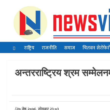
राष्ट्रिय
राजनीति
समाज
चितवन सेरोफेर
अन्तरराष्ट्रिय श्रम सम्मेलन
/
२७ जेष्ठ २०७६, सोमबार २३:०३