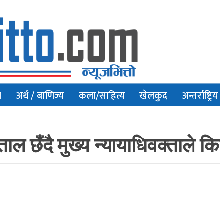
ो
अर्थ / बाणिज्य
कला/साहित्य
खेलकुद
अन्तर्राष्ट्रिय
पताल छँदै मुख्य न्यायाधिवक्ताले 