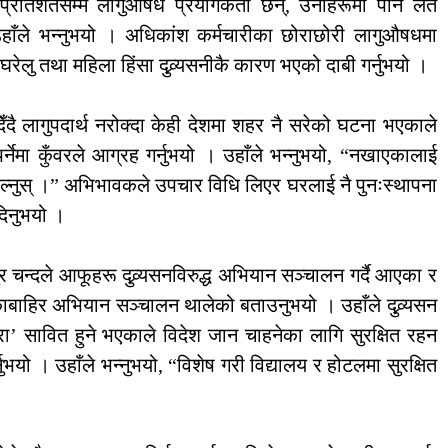
प्रतिशतसम्म लागुऔषध प्रयोगकर्ता छन्, उनीहरूमा पनि लत
उहाँले भन्नुभयो । अधिकांश कर्मचारीका छोराछोरी लागुऔषधमा
रेलु तथा महिला हिंसा दुव्र्यसनीकै कारण भएको दाबी गर्नुभयो ।
ँदै लागुपदार्थ नरोक्दा केही देशमा शहर नै सरेको घटना भएकाले
्नेमा कुँवरले आग्रह गर्नुभयो । उहाँले भन्नुभयो, “नखाएकालाई
 हाल्नुस् ।” अभिभावकले उपचार विधि लिएर घरलाई नै पुनःस्थापना
 दिनुभयो ।
र चन्दले आफूहरू दुव्र्यसनविरुद्ध अभियान सञ्चालन गर्दै आएका र
बाहिर अभियान सञ्चालन थालेको बताउनुभयो । उहाँले दुव्र्यसन
रा’ सावित हुने भएकाले विदेश जान चाहनेका लागि सुरक्षित रहन
भयो । उहाँले भन्नुभयो, “विशेष गरी विद्यालय र होटलमा सुरक्षित