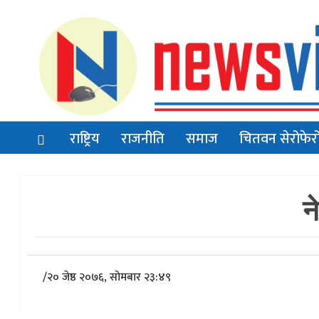
राष्ट्रिय
राजनीति
समाज
चितवन सेरोफेर
न
/
२० जेष्ठ २०७६, सोमबार २३:४९