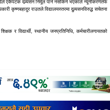
ेले एकैपटक दव्र्यसन निर्मूल पार्न नसकिने भएकाले न्यूनीकरणतर्फ
री कृष्णबहादुर राउतले विद्यालयस्तरमा दुव्र्यसनविरुद्ध सचेतना
 शिक्षक र विद्यार्थी, स्थानीय जनप्रतिनिधि, कर्मचारीलगायतको