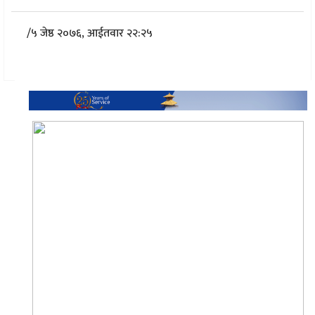
/
५ जेष्ठ २०७६, आईतवार २२:२५