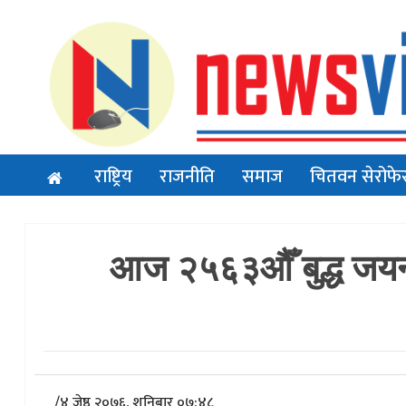
राष्ट्रिय
राजनीति
समाज
चितवन सेरोफे
आज २५६३औँ बुद्ध जयन्ती
/
४ जेष्ठ २०७६, शनिबार ०७:४८