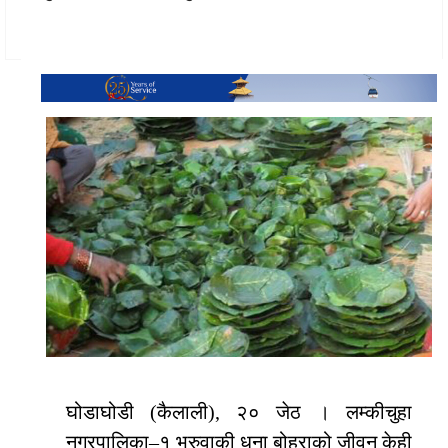
घोडाघोडी (कैलाली), २० जेठ । लम्कीचुहा
नगरपालिका–१ भुरुवाकी धना बोहराको जीवन केही