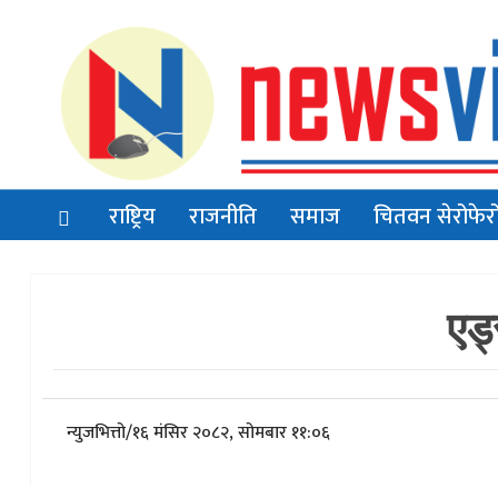
राष्ट्रिय
राजनीति
समाज
चितवन सेरोफेर
एड्
न्युजभित्तो
/
१६ मंसिर २०८२, सोमबार ११:०६