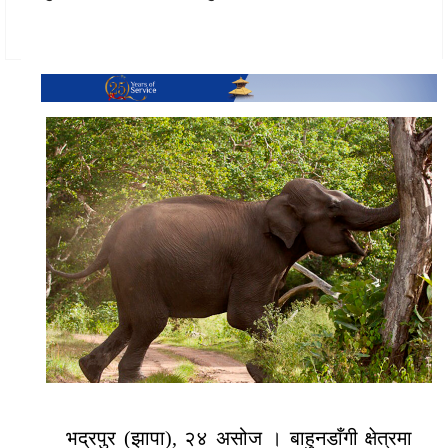
भद्रपुर (झापा), २४ असोज । बाहुनडाँगी क्षेत्रमा