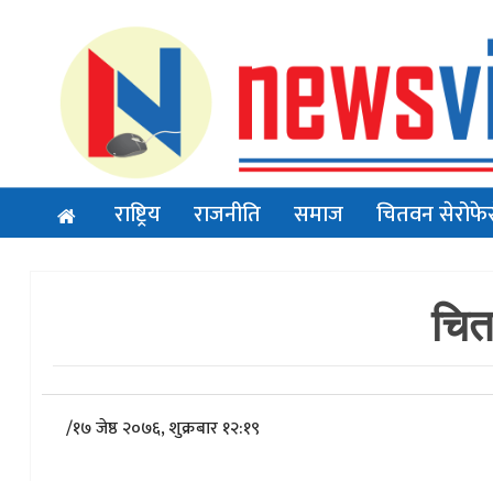
राष्ट्रिय
राजनीति
समाज
चितवन सेरोफे
चित
/
१७ जेष्ठ २०७६, शुक्रबार १२:१९