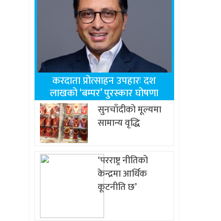
करदाता प्रोत्साहन उपहारः दश
लाखको ‘बम्पर’ पुरस्कार घोषणा
सुनचाँदीको मूल्यमा
सामान्य वृद्धि
‘परराष्ट्र नीतिको
केन्द्रमा आर्थिक
कूटनीति छ’